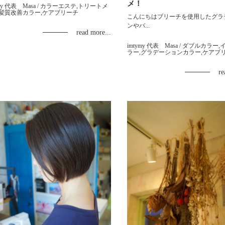
メ！
my 代表 Masa
/ カラーエステ,トリートメ
,髪質改善カラー,ケアブリーチ
こんにちはブリーチを使用したグラ
ンやバ...
read more...
imtymy 代表 Masa
/ ダブルカラー,
ラー,グラデーションカラー,ケアブ
re