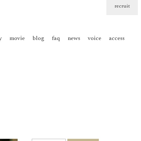
recruit
y
movie
blog
faq
news
voice
access