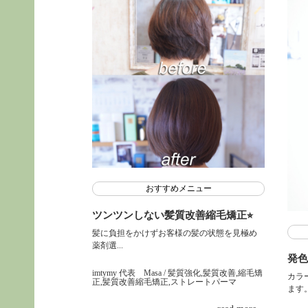
おすすめメニュー
ツンツンしない髪質改善縮毛矯正⭐︎
髪に負担をかけずお客様の髪の状態を見極め
薬剤選...
発色
imtymy 代表 Masa
/ 髪質強化,髪質改善,縮毛矯
カラ
正,髪質改善縮毛矯正,ストレートパーマ
ます。.