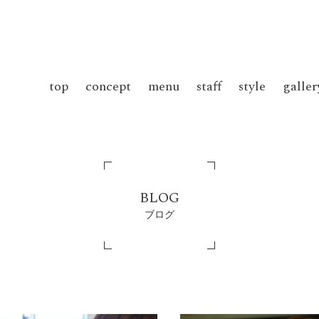
top
concept
menu
staff
style
galler
BLOG
ブログ