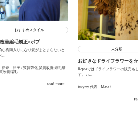
おすすめスタイル
改善縮毛矯正×ボブ
未分類
的な梅雨入りになり髪がまとまらないと
..
お好きなドライフラワーを
 伊奈 裕子
/ 髪質強化,髪質改善,縮毛矯
Reposではドライフラワーの販売も
髪質改善縮毛
す。カ...
read more...
imtymy 代表 Masa
/
re