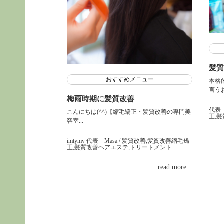
髪質
おすすめメニュー
本格
言うお.
梅雨時期に髪質改善
代表
こんにちは(^^)【縮毛矯正・髪質改善の専門美
正,
容室...
imtymy 代表 Masa
/ 髪質改善,髪質改善縮毛矯
正,髪質改善ヘアエステ,トリートメント
read more...