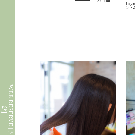
read more...
imty
ント
W
E
B
R
E
S
E
R
V
E
[
予
約
]