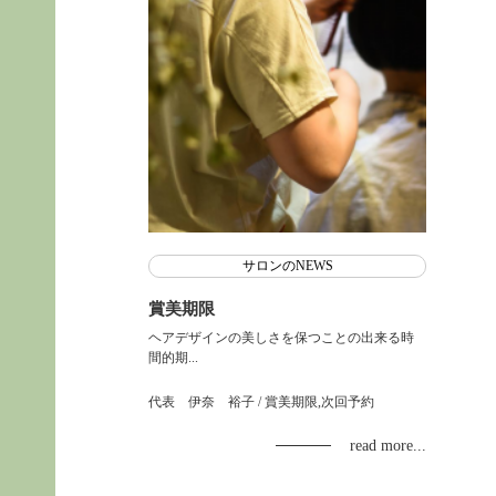
サロンのNEWS
賞美期限
ヘアデザインの美しさを保つことの出来る時
間的期...
代表 伊奈 裕子
/ 賞美期限,次回予約
read more...