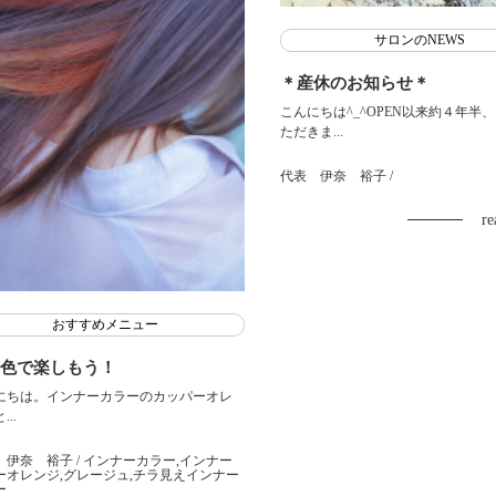
サロンのNEWS
＊産休のお知らせ＊
こんにちは^_^OPEN以来約４年半
ただきま...
代表 伊奈 裕子
/
re
おすすめメニュー
色で楽しもう！
にちは。インナーカラーのカッパーオレ
..
 伊奈 裕子
/ インナーカラー,インナー
ーオレンジ,グレージュ,チラ見えインナー
ー