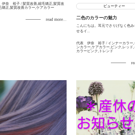
 伊奈 裕子
/ 髪質改善,縮毛矯正,髪質改
ビューティー
毛矯正,髪質改善カラー,ケアカラー
二色のカラーの魅力
read more...
こんにちは。耳元でさりげなく色み
せるイ...
代表 伊奈 裕子
/ インナーカラー
ンカラー,ケアカラー,ピンク,レッド
カラーピンク,トレンド
re