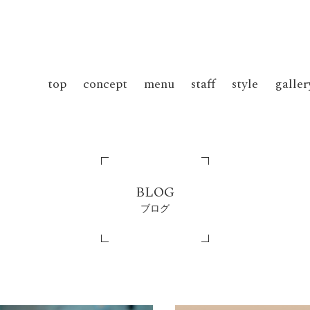
top
concept
menu
staff
style
galler
BLOG
ブログ