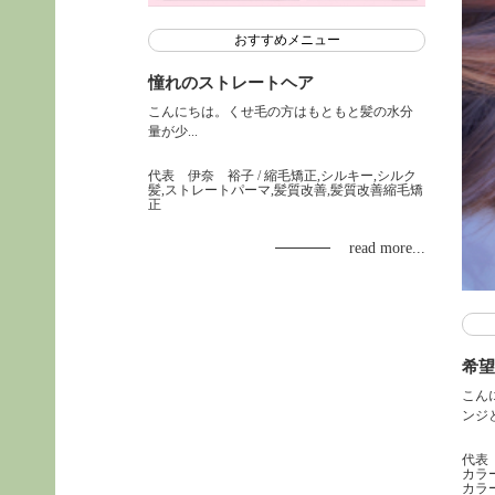
おすすめメニュー
憧れのストレートヘア
こんにちは。くせ毛の方はもともと髪の水分
量が少...
代表 伊奈 裕子
/ 縮毛矯正,シルキー,シルク
髪,ストレートパーマ,髪質改善,髪質改善縮毛矯
正
read more...
希望
こん
ンジと.
代表
カラ
カラ