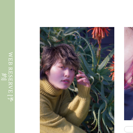
W
E
B
R
E
S
E
R
V
E
[
予
約
]