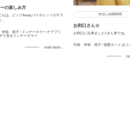
ーの楽しみ方
サロンのNEWS
にちは。ピンク&amp;バイオレットのチラ
..
お利口さん☆
 伊奈 裕子
/ インナーカラー,ケアブリ
お利口に出来ました⭐︎また来てね。
,チラ見せインナーカラー
代表 伊奈 裕子
/ 前髪カット,お
read more...
re