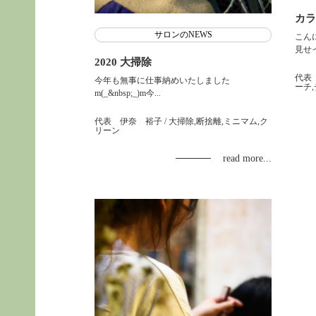
カラ
サロンのNEWS
こん
見せイ.
2020 大掃除
代表
今年も無事に仕事納めいたしました
ーチ
m(_&nbsp;_)m今...
代表 伊奈 裕子
/ 大掃除,断捨離,ミニマム,ク
リーン
read more...