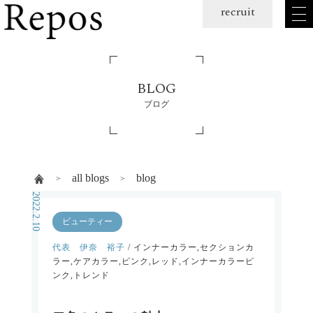
メ
recruit
ニュー
を
開
く
BLOG
ブログ
all blogs
blog
2022.2.10
ビューティー
代表 伊奈 裕子
/ インナーカラー,セクションカ
ラー,ケアカラー,ピンク,レッド,インナーカラーピ
ンク,トレンド