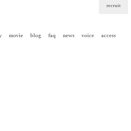
recruit
y
movie
blog
faq
news
voice
access