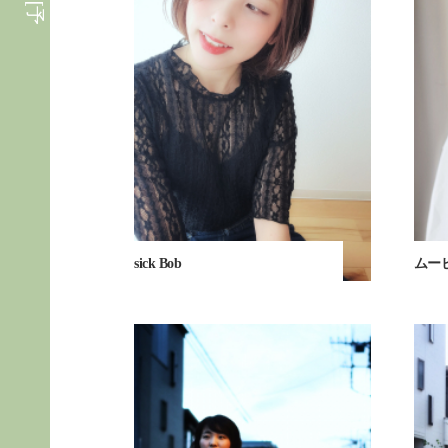
sick Bob
ムー