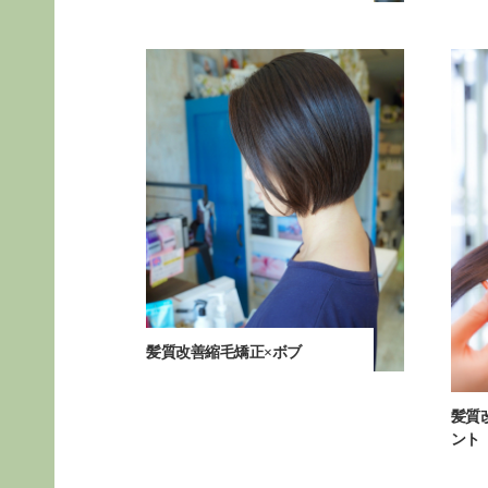
髪質改善縮毛矯正×ボブ
髪質
ント