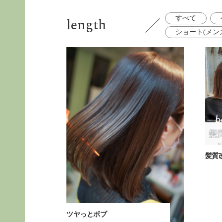
length
すべて
ショート(メン
髪質
ツヤっとボブ