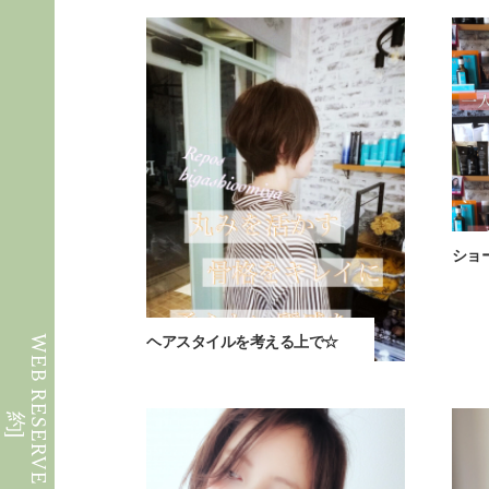
ショ
W
E
B
R
E
S
E
R
V
E
[
予
ヘアスタイルを考える上で☆
約
]