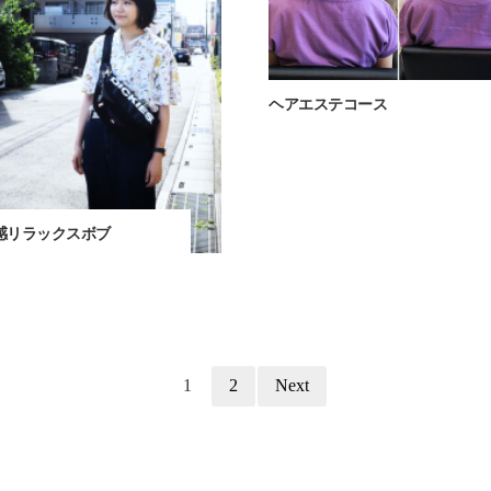
ヘアエステコース
感リラックスボブ
1
2
Next