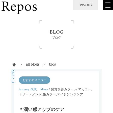
メ
recruit
ニュー
を
開
く
BLOG
ブログ
all blogs
blog
2022.2.11
おすすめメニュー
imtymy 代表 Masa
/ 髪質改善カラー,ケアカラー,
トリートメント,艶カラー,エイジンングケア
＊潤い感アップのケア