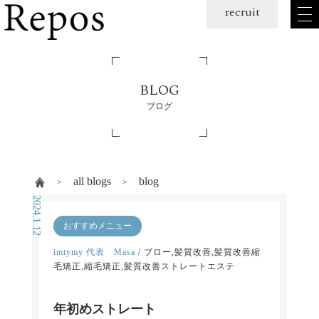
メ
recruit
ニュー
を
開
く
BLOG
ブログ
all blogs
blog
2024.1.12
おすすめメニュー
imtymy 代表 Masa
/ ブロー,髪質改善,髪質改善縮
毛矯正,縮毛矯正,髪質改善ストレートエステ
年初めストレート