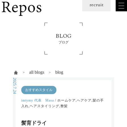
メ
recruit
ニュー
を
開
く
BLOG
ブログ
all blogs
blog
2025.7.24
おすすめスタイル
imtymy 代表 Masa
/ ホームケア,ヘアケア,髪の手
入れ,ヘアスタイリング,整髪
髪育ドライ