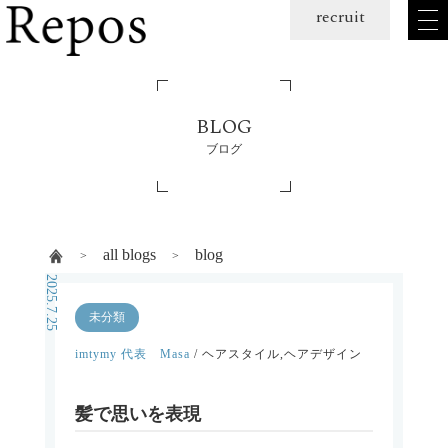
メ
recruit
ニュー
を
開
く
BLOG
ブログ
all blogs
blog
2025.7.25
未分類
imtymy 代表 Masa
/ ヘアスタイル,ヘアデザイン
髪で思いを表現