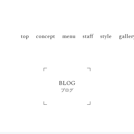
top
concept
menu
staff
style
galler
BLOG
ブログ