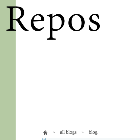
all blogs
blog