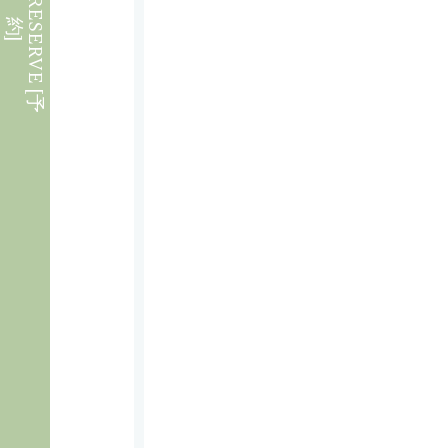
W
E
B
R
E
S
E
R
V
E
[
予
約
]