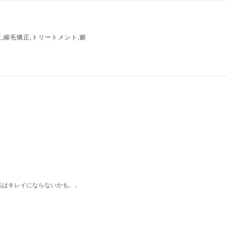
正,縮毛矯正,トリートメント,癖
毛はキレイにならないかも。。
。