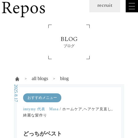
メ
recruit
ニュー
を
開
く
BLOG
ブログ
all blogs
blog
2025.8.17
おすすめメニュー
imtymy 代表 Masa
/ ホームケア,ヘアケア見直し,
綺麗な髪作り
どっちがベスト