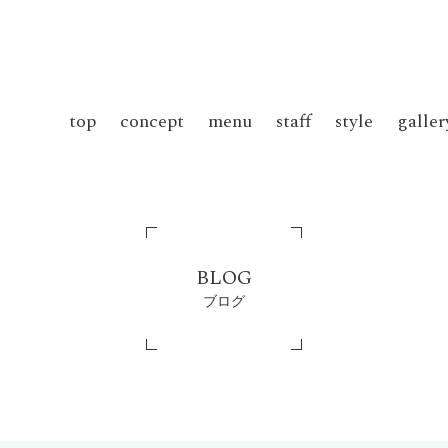
top
concept
menu
staff
style
galler
BLOG
ブログ