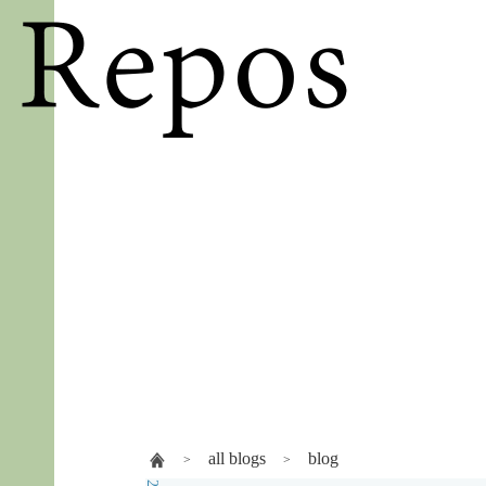
all blogs
blog