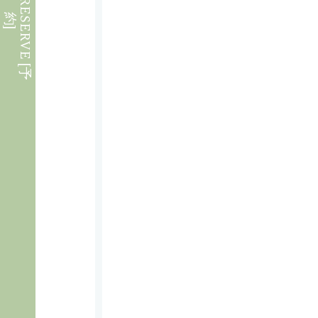
W
E
B
R
E
S
E
R
V
E
[
予
約
]