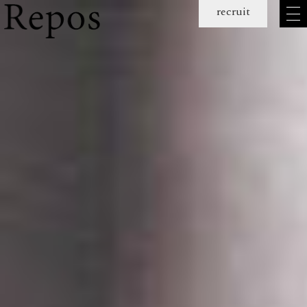
メ
recruit
ニュー
を
開
く