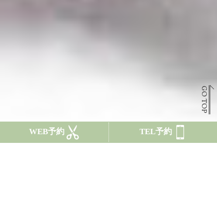
GO TOP
WEB予約
TEL予約
CONCEPT