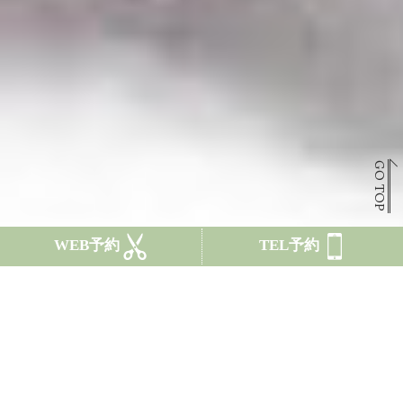
GO TOP
WEB予約
TEL予約
CONCEPT