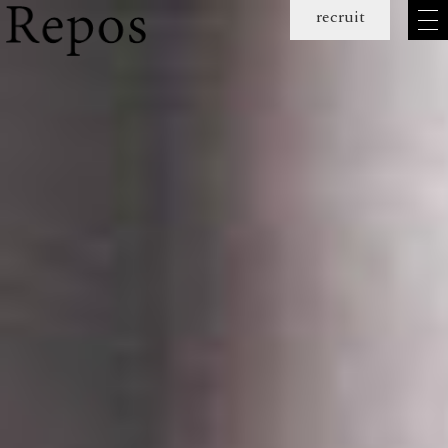
メ
recruit
ニュー
を
開
く