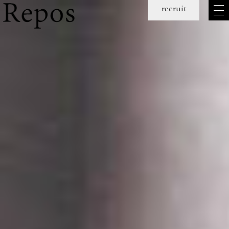
メ
recruit
ニュー
を
開
く