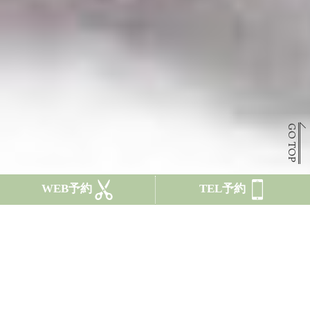
GO TOP
WEB予約
TEL予約
CONCEPT