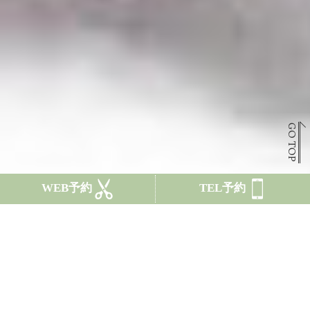
GO TOP
WEB予約
TEL予約
CONCEPT