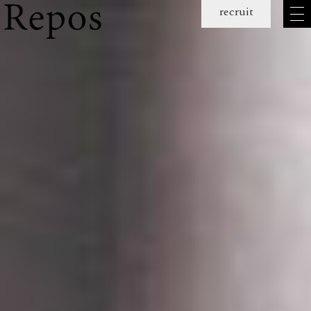
メ
recruit
ニュー
を
開
く