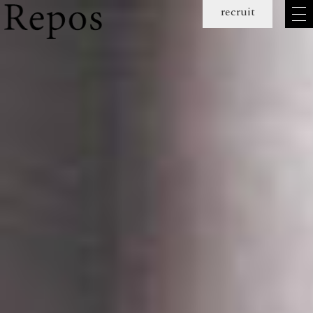
メ
recruit
ニュー
を
開
く