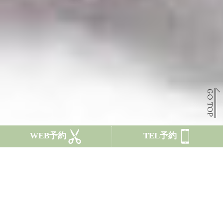
GO TOP
WEB予約
TEL予約
CONCEPT